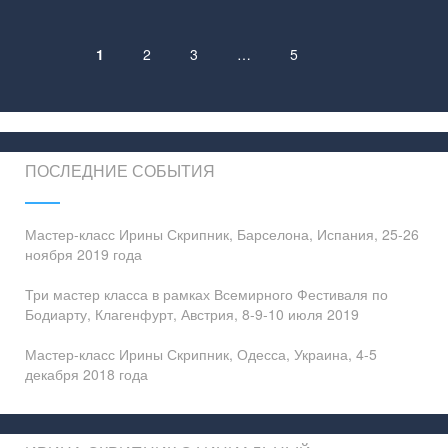
1
2
3
…
5
Навигация
по
записям
ПОСЛЕДНИЕ СОБЫТИЯ
Мастер-класс Ирины Скрипник, Барселона, Испания, 25-26
ноября 2019 года
Три мастер класса в рамках Всемирного Фестиваля по
Бодиарту, Клагенфурт, Австрия, 8-9-10 июля 2019
Мастер-класс Ирины Скрипник, Одесса, Украина, 4-5
декабря 2018 года