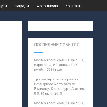
Туры
Награды
Фото Школа
Контакты
ПОСЛЕДНИЕ СОБЫТИЯ
Мастер-класс Ирины Скрипник,
Барселона, Испания, 25-26
ноября 2019 года
Три мастер класса в рамках
Всемирного Фестиваля по
Бодиарту, Клагенфурт, Австрия,
8-9-10 июля 2019
Мастер-класс Ирины Скрипник,